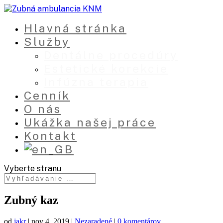
Hlavná stránka
Služby
Dentálne procedúry
Estetické korekcie
Infúzna terapia
Cenník
O nás
Ukážka našej práce
Kontakt
Vyberte stranu
Zubný kaz
od
jakr
|
nov 4, 2019
|
Nezaradené
|
0 komentárov