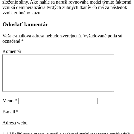
zloženie sliny. Ako náhle sa naruší rovnováha medzi týmito faktormi
vzniká demineralizácia tvrdých zubných tkanív čo má za následok
vznik zubného kazu.
Odoslať komentár
Vaša e-mailová adresa nebude zverejnená.
Vyžadované polia sú
označené
*
Komentár
Meno
*
E-mail
*
Adresa webu