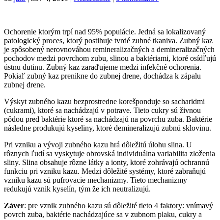
Ochorenie ktorým trpí nad 95% populácie. Jedná sa lokalizovaný
patologický proces, ktorý postihuje tvrdé zubné tkaniva. Zubný kaz
je spôsobený nerovnováhou remineralizačných a demineralizačných
pochodov medzi povrchom zubu, slinou a baktériami, ktoré osídľujú
ústnu dutinu. Zubný kaz zaraďujeme medzi infekčné ochorenia.
Pokiaľ zubný kaz prenikne do zubnej drene, dochádza k zápalu
zubnej drene.
Výskyt zubného kazu bezprostredne korešponduje so sacharidmi
(cukrami), ktoré sa nachádzajú v potrave. Tieto cukry sú živnou
pôdou pred baktérie ktoré sa nachádzajú na povrchu zuba. Baktérie
následne produkujú kyseliny, ktoré demineralizujú zubnú sklovinu.
Pri vzniku a vývoji zubného kazu hrá dôležitú úlohu slina. U
rôznych ľudí sa vyskytuje obrovská individuálna variabilita zloženia
sliny. Slina obsahuje rôzne látky a ionty, ktoré zohrávajú ochrannú
funkciu pri vzniku kazu. Medzi dôležité systémy, ktoré zabraňujú
vzniku kazu sú pufrovacie mechanizmy. Tieto mechanizmy
redukujú vznik kyselín, tým že ich neutralizujú.
Záver
: pre vznik zubného kazu sú dôležité tieto 4 faktory: vnímavý
povrch zuba, baktérie nachádzajúce sa v zubnom plaku, cukry a