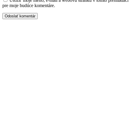
Uložiť moje meno, e-mail a webovú stránku v tomto prehliadači
pre moje budúce komentáre.
Tu nás nájdete
Adresa
Belanského 773
Kysucké Nové Mesto, 024 01
Hodiny
Pondelok 07:30 – 15:30
Utorok 07:30 – 16:30
Streda 07:30 – 15:30
Štvrtok 07:30 – 15:30
Piatok 07:30 – 12:30
O tejto stránke