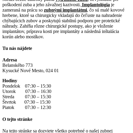
poškodení zuba a jeho závažnej kazivosti.
Implantológia
je
zameraná na prácu so
zubnými implantátmi
, čo sú malé kovové
hrebene, ktoré sa chirurgicky vkladajú do čeľuste na nahradenie
chýbajúcich zubov a poskytujú stabilnú podporu pre protetické
náhrady. Zahŕňa rôzne chirurgické postupy, ako je vloženie
implantátov, príprava kosti pre implantáty a následná inštalácia
korún alebo mostíkov.
Tu nás nájdete
Adresa
Belanského 773
Kysucké Nové Mesto, 024 01
Hodiny
Pondelok 07:30 – 15:30
Utorok 07:30 – 16:30
Streda 07:30 – 15:30
Štvrtok 07:30 – 15:30
Piatok 07:30 – 12:30
O tejto stránke
Na tejto stránke sa dozviete všetko potrebné o našej zubnej