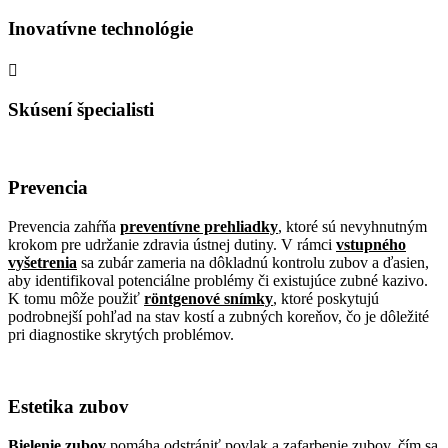
Inovatívne technológie

Skúsení špecialisti
Prevencia
Prevencia zahŕňa
preventívne prehliadky
, ktoré sú nevyhnutným
krokom pre udržanie zdravia ústnej dutiny. V rámci
vstupného
vyšetrenia
sa zubár zameria na dôkladnú kontrolu zubov a ďasien,
aby identifikoval potenciálne problémy či existujúce zubné kazivo.
K tomu môže použiť
röntgenové snímky
, ktoré poskytujú
podrobnejší pohľad na stav kostí a zubných koreňov, čo je dôležité
pri diagnostike skrytých problémov.
Estetika zubov
Bielenie zubov
pomáha odstrániť povlak a zafarbenie zubov, čím sa