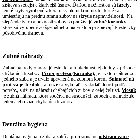
získava svetlejší a žiarivejší úsmev. Ďalšou možnosťou sú
fazety
,
tenké kryty vyrobené z keramiky alebo kompozitu, ktoré sa
umiestňujú na prednú stranu zubov na skrytie nepravidelností. Na
zlepšenie tvaru a pevnosti zubov sa používajú
zubné korunky
,
ktoré sú vyrobené zo špeciálneho materiálu a prispievajú k esteticky
pôsobivému úsmevu.
Zubné náhrady
Zubné náhrady obnovujú estetiku a funkciu ústnej dutiny v prípade
chýbajúcich zubov.
Fixná protéza (korunka)
, je trvalou náhradou
jedného zuba a je trvalo upevnená na zubnom koreni.
Snímateľná
protéza
je flexibilná a môže sa vyberať a vkladať do úst podľa
potreby, slúži na náhradu chýbajúcich zubov v celej čeľusti.
Mostík
je zubná náhrada, ktorá spočíva na susedných zuboch a nahradzuje
jeden alebo viac chýbajúcich zubov.
Dentálna hygiena
Dentálna hygiena u zubára zahŕňa profesionálne
odstraňovanie