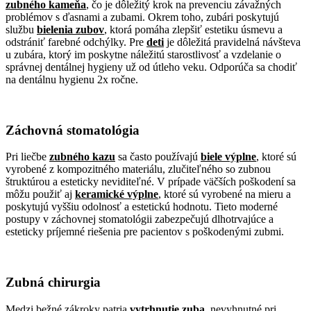
zubného kameňa
, čo je dôležitý krok na prevenciu závažných
problémov s ďasnami a zubami. Okrem toho, zubári poskytujú
službu
bielenia zubov
, ktorá pomáha zlepšiť estetiku úsmevu a
odstrániť farebné odchýlky. Pre
deti
je dôležitá pravidelná návšteva
u zubára, ktorý im poskytne náležitú starostlivosť a vzdelanie o
správnej dentálnej hygieny už od útleho veku. Odporúča sa chodiť
na dentálnu hygienu 2x ročne.
Záchovná stomatológia
Pri liečbe
zubného kazu
sa často používajú
biele výplne
, ktoré sú
vyrobené z kompozitného materiálu, zlučiteľného so zubnou
štruktúrou a esteticky neviditeľné. V prípade väčších poškodení sa
môžu použiť aj
keramické výplne
, ktoré sú vyrobené na mieru a
poskytujú vyššiu odolnosť a estetickú hodnotu. Tieto moderné
postupy v záchovnej stomatológii zabezpečujú dlhotrvajúce a
esteticky príjemné riešenia pre pacientov s poškodenými zubmi.
Zubná chirurgia
Medzi bežné zákroky patria
vytrhnutie zuba
, nevyhnutné pri